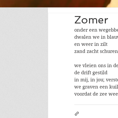
Zomer
onder een wegebb
dwalen we in blau
en weer in zilt
zand zacht schuren
we vleien ons in d
de drift gestild
in mij, in jou; ver
we graven een kui
voordat de zee we