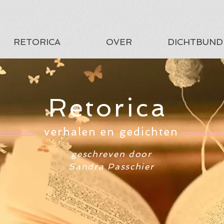
RETORICA
OVER
DICHTBUND
Retorica
verhalen en gedichten
geschreven door
Sandra Passchier