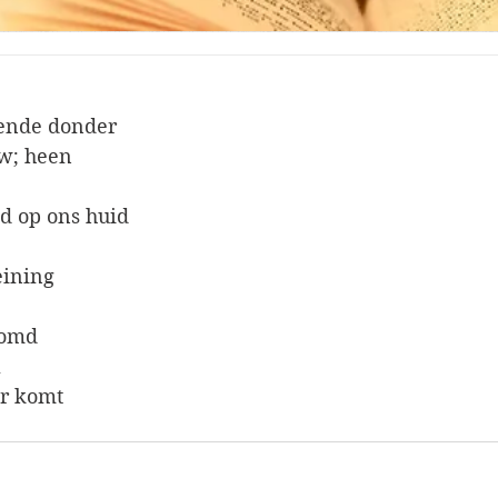
ende donder
w; heen
d op ons huid
eining
stomd
l
er komt