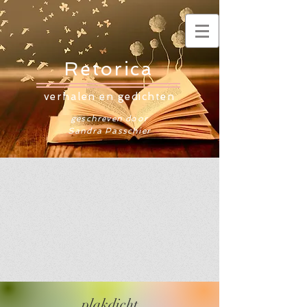
Retorica
verhalen en gedichten
geschreven door
Sandra Passchier
plakdicht