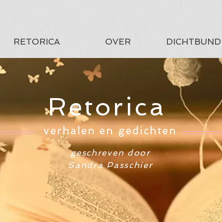
RETORICA
OVER
DICHTBUND
Retorica
verhalen en gedichten
geschreven door
Sandra Passchier