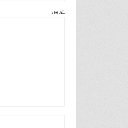
See All
n zo blij, ik ben zo blij de