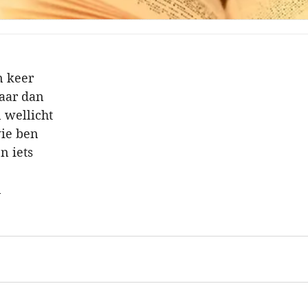
n keer
aar dan
 wellicht
wie ben
n iets
n