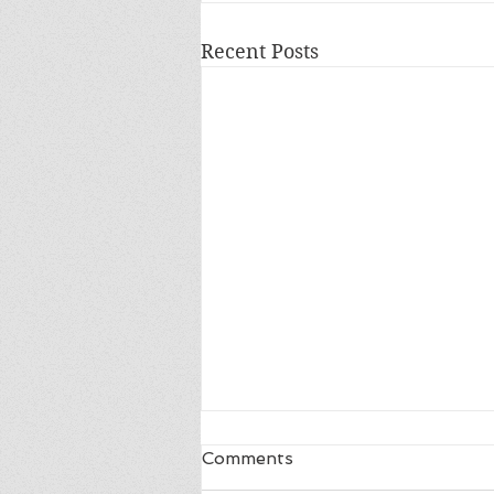
Recent Posts
Blij
Comments
ik ben zo blij, ik ben zo blij de