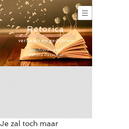
Retorica
verhalen en gedichten
geschreven door
Sandra Passchier
Je zal toch maar