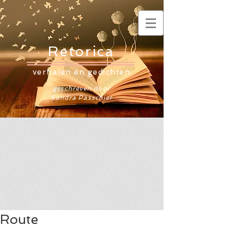
Retorica
verhalen en gedichten
geschreven door
Sandra Passchier
Route