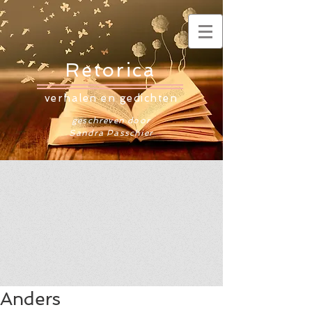
Retorica
verhalen en gedichten
geschreven door
Sandra Passchier
Anders