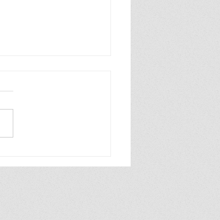
n zo blij, ik ben zo blij de
wereld is van mij ik praat
hard en ook heel grof dat
ik zelf best wel tof