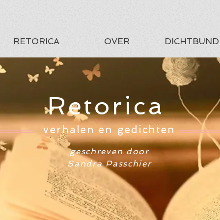
RETORICA
OVER
DICHTBUND
Retorica
verhalen en gedichten
geschreven door
Sandra Passchier