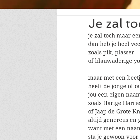
Je zal t
je zal toch maar ee
dan heb je heel ve
zoals pik, plasser
of blauwaderige y
maar met een beetj
heeft de jonge of o
jou een eigen naa
zoals Harige Harrie
of Jaap de Grote K
altijd genereus en 
want met een naam
sta je gewoon voor 