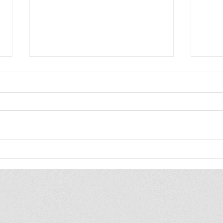
Blij
Blij
ik ben zo blij, ik ben zo blij de
ik be
hele wereld is van mij ik duld
hele 
gewoon geen gezeik ik heb
heel 
toch altijd gewoon gelijk
vind 