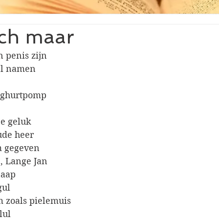
och maar
n penis zijn
el namen
oghurtpomp
e geluk
ude heer
m gegeven
, Lange Jan 
naap
gul
 zoals pielemuis
lul