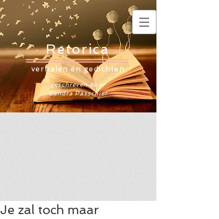
Retorica
verhalen en gedichten
geschreven door
Sandra Passchier
Je zal toch maar