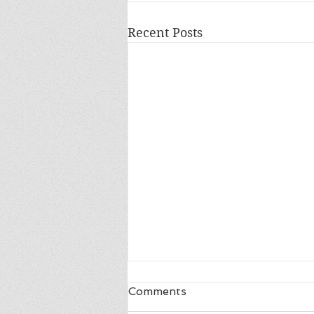
Recent Posts
Blij
Comments
ik ben zo blij, ik ben zo blij de