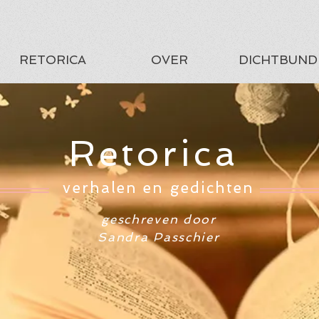
RETORICA
OVER
DICHTBUND
Retorica
verhalen en gedichten
geschreven door
Sandra Passchier