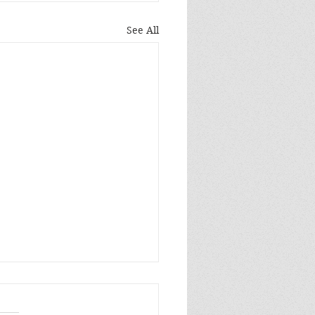
See All
n zo blij, ik ben zo blij de