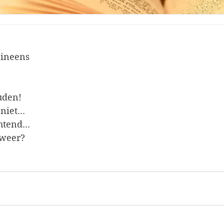
 ineens
den! 
niet...
tend...
lweer?
!