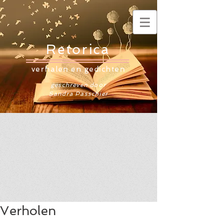
Retorica
verhalen en gedichten
geschreven door
Sandra Passchier
Verholen