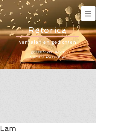
Retorica
verhalen en gedichten
geschreven door
Sandra Passchier
Lam