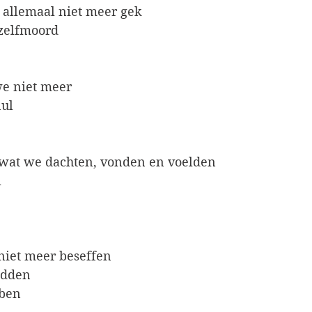
t allemaal niet meer gek
 zelfmoord
we niet meer
nul
s wat we dachten, vonden en voelden
l
niet meer beseffen
adden
bben