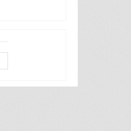
n zo blij, ik ben zo blij de
wereld is van mij ik praat
hard en ook heel grof dat
ik zelf best wel tof