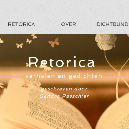
RETORICA
OVER
DICHTBUND
Retorica
verhalen en gedichten
geschreven door
Sandra Passchier