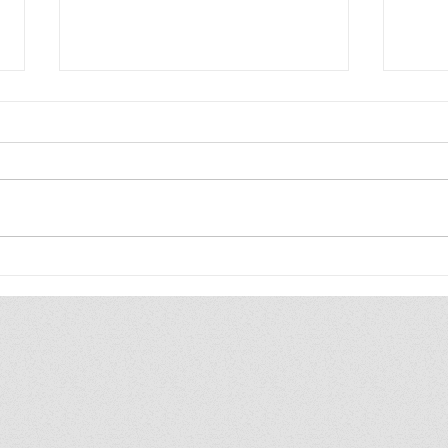
Blij
Blij
ik ben zo blij, ik ben zo blij de
ik be
hele wereld is van mij ik duld
hele 
gewoon geen gezeik ik heb
heel 
toch altijd gewoon gelijk
vind 