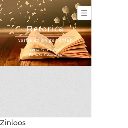
Retorica
verhalen en gedichten
geschreven door
Sandra Passchier
Zinloos