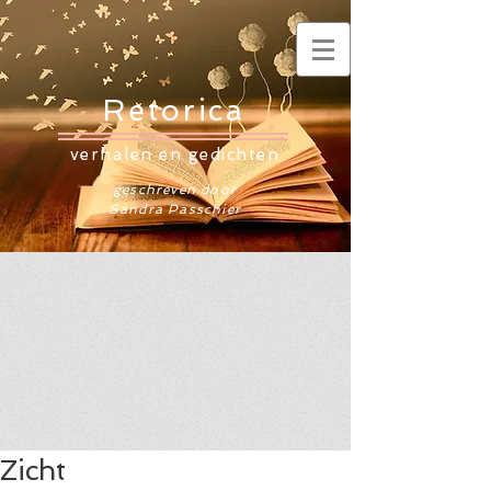
Retorica
verhalen en gedichten
geschreven door
Sandra Passchier
Zicht