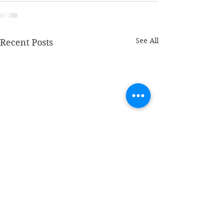
See All
Recent Posts
Blij
Blij