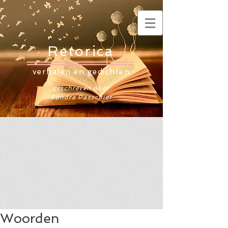
Retorica
verhalen en gedichten
geschreven door
Sandra Passchier
Woorden