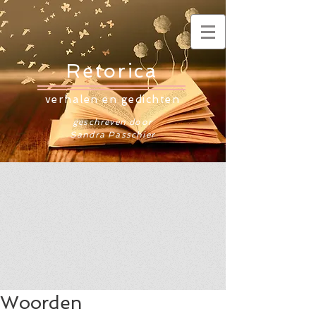
Retorica
verhalen en gedichten
geschreven door
Sandra Passchier
Woorden