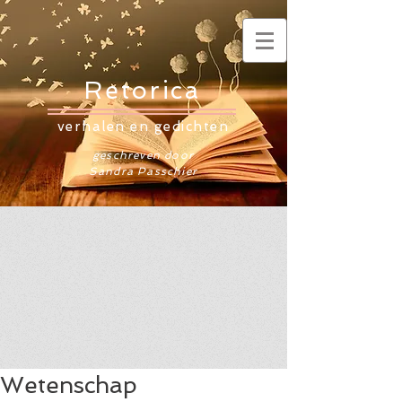
Retorica
verhalen en gedichten
geschreven door
Sandra Passchier
Wetenschap