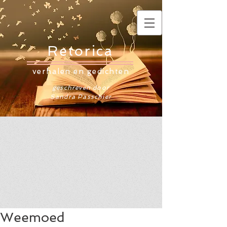
Retorica
verhalen en gedichten
geschreven door
Sandra Passchier
Weemoed