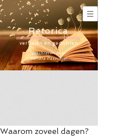
Retorica
verhalen en gedichten
geschreven door
Sandra Passchier
Waarom zoveel dagen?