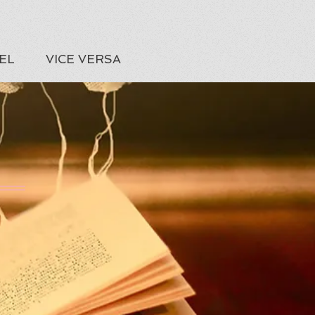
EL
VICE VERSA