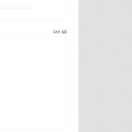
See All