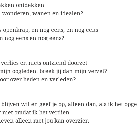
lekken ontdekken
n wonderen, wanen en idealen?
ns openkrap, en nog eens, en nog eens
n nog eens en nog eens? 
verlies en niets ontziend doorzet 
mijn oogleden, breek jij dan mijn verzet? 
voor over heden en verleden? 
ik blijven wil en geef je op, alleen dan, als ik het opg
 niet omdat ik het verdien
leven alleen met jou kan overzien