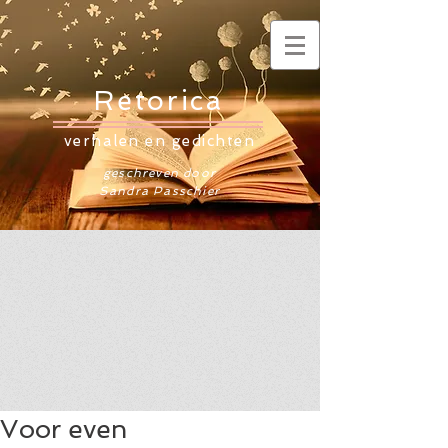
Retorica
verhalen en gedichten
geschreven door
Sandra Passchier
Voor even