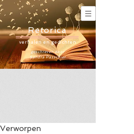
Retorica
verhalen en gedichten
geschreven door
Sandra Passchier
Verworpen