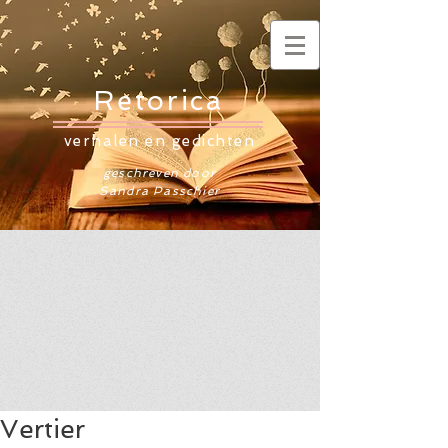
Retorica
verhalen en gedichten
geschreven door
Sandra Passchier
Vertier