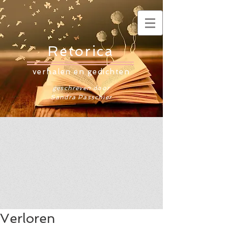
Retorica
verhalen en gedichten
geschreven door
Sandra Passchier
Verloren