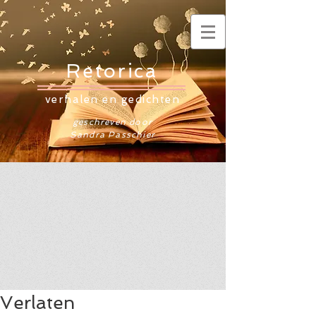
Retorica
verhalen en gedichten
geschreven door
Sandra Passchier
Verlaten