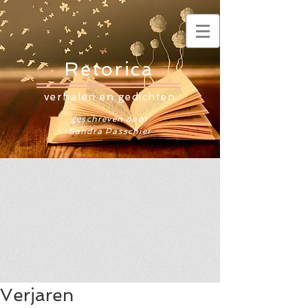
Retorica
verhalen en gedichten
geschreven door
Sandra Passchier
Verjaren