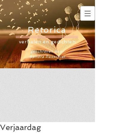
Retorica
verhalen en gedichten
geschreven door
Sandra Passchier
Verjaardag