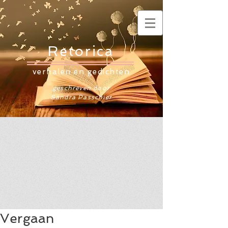
Retorica
verhalen en gedichten
geschreven door
Sandra Passchier
Vergaan