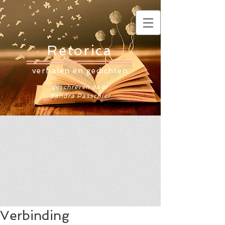
Retorica
verhalen en gedichten
geschreven door
Sandra Passchier
Verbinding