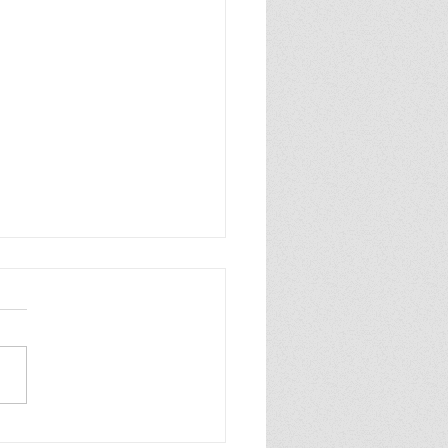
n zo blij, ik ben zo blij de
wereld is van mij ik praat
hard en ook heel grof dat
ik zelf best wel tof