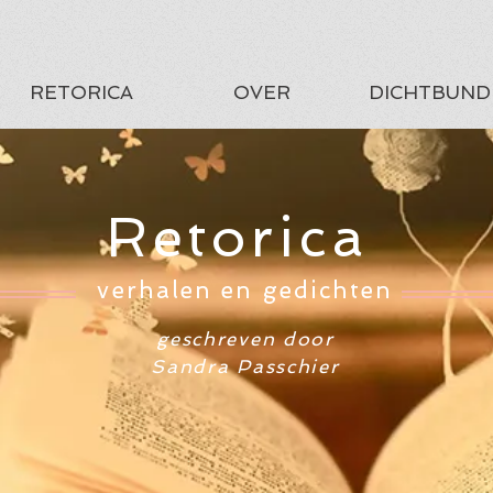
RETORICA
OVER
DICHTBUND
Retorica
verhalen en gedichten
geschreven door
Sandra Passchier