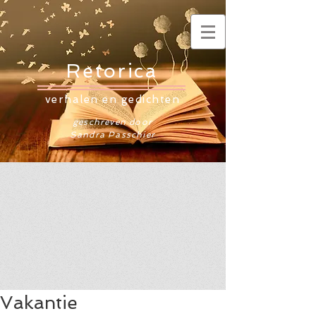
Retorica
verhalen en gedichten
geschreven door
Sandra Passchier
Vakantie