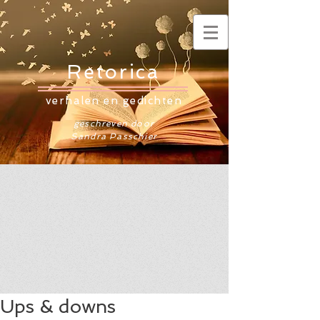
Retorica
verhalen en gedichten
geschreven door
Sandra Passchier
Ups & downs