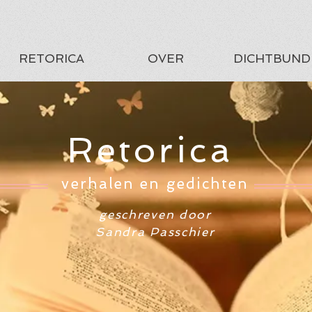
RETORICA
OVER
DICHTBUND
Retorica
verhalen en gedichten
geschreven door
Sandra Passchier