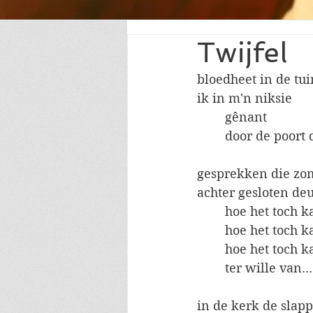
Twijfel
bloedheet in de tui
ik in m'n niksie
	gênant
	door de poort 
gesprekken die zo
achter gesloten de
	hoe het toch 
	hoe het toch 
	hoe het toch 
	ter wille van...
in de kerk de slapp