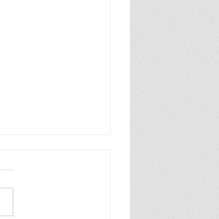
n zo blij, ik ben zo blij de
wereld is van mij ik praat
hard en ook heel grof dat
ik zelf best wel tof