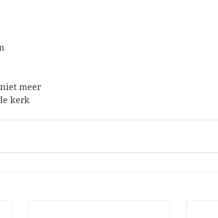
m
 niet meer
 de kerk