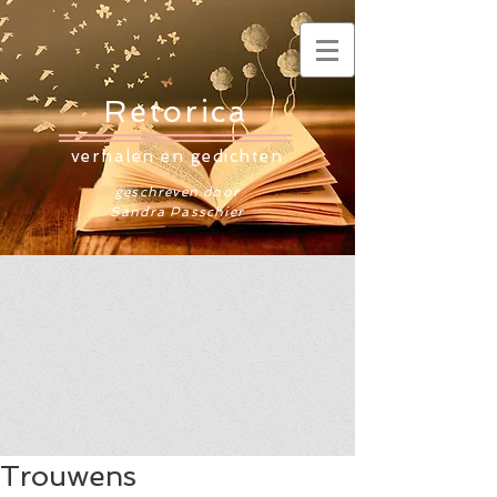
Retorica
verhalen en gedichten
geschreven door
Sandra Passchier
Trouwens