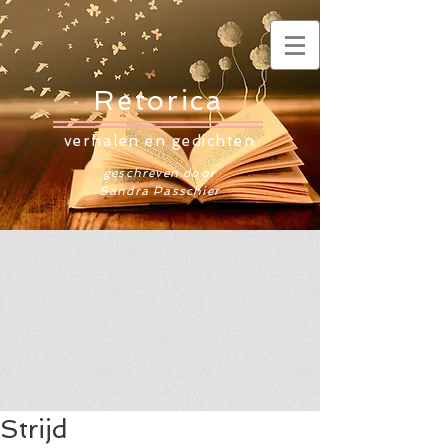
Retorica
verhalen en gedichten
geschreven door
Sandra Passchier
Strijd