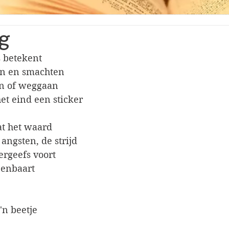
g
s betekent
n en smachten
n of weggaan
et eind een sticker 
dat het waard
 angsten, de strijd
rgeefs voort 
openbaart
'n beetje 