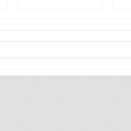
Blij
Blij
ik ben zo blij, ik ben zo blij de
ik be
hele wereld is van mij ik duld
hele 
gewoon geen gezeik ik heb
heel 
toch altijd gewoon gelijk
vind 