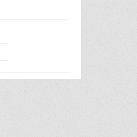
n zo blij, ik ben zo blij de
wereld is van mij ik praat
hard en ook heel grof dat
ik zelf best wel tof