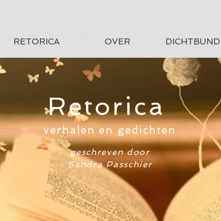
RETORICA
OVER
DICHTBUND
Retorica
verhalen en gedichten
geschreven door
Sandra Passchier