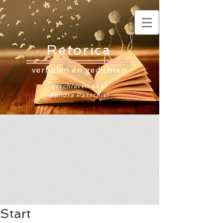
Retorica
verhalen en gedichten
geschreven door
Sandra Passchier
Start