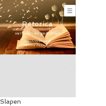
Retorica
verhalen en gedichten
geschreven door
Sandra Passchier
Slapen