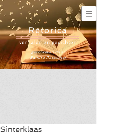
Retorica
verhalen en gedichten
geschreven door
Sandra Passchier
Sinterklaas