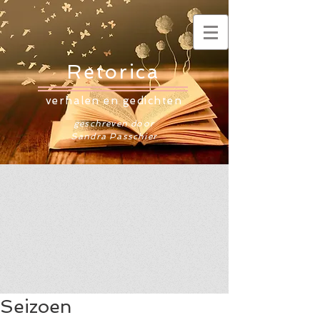
Retorica
verhalen en gedichten
geschreven door
Sandra Passchier
Seizoen