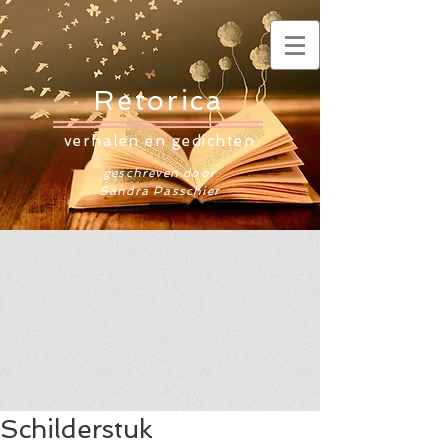
Retorica
verhalen en gedichten
geschreven door
Sandra Passchier
Schilderstuk