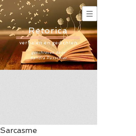
Retorica
verhalen en gedichten
geschreven door
Sandra Passchier
Sarcasme