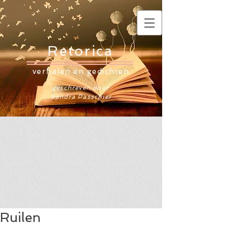
Retorica
verhalen en gedichten
geschreven door
Sandra Passchier
Ruilen