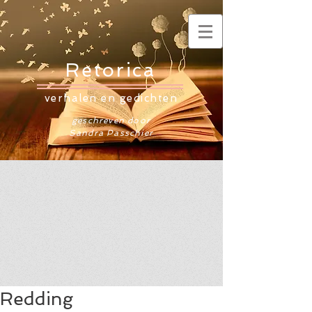
Retorica
verhalen en gedichten
geschreven door
Sandra Passchier
Redding