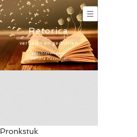
Retorica
verhalen en gedichten
geschreven door
Sandra Passchier
Pronkstuk