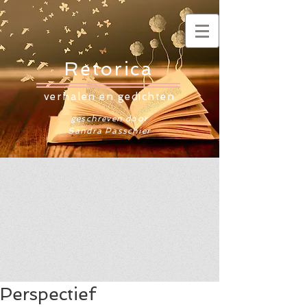
Retorica
verhalen en gedichten
geschreven door
Sandra Passchier
Perspectief