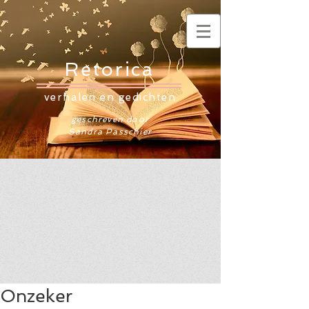
Retorica
verhalen en gedichten
geschreven door
Sandra Passchier
Onzeker