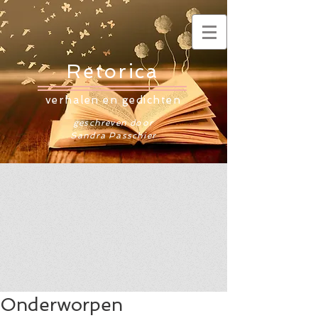
Retorica
verhalen en gedichten
geschreven door
Sandra Passchier
Onderworpen