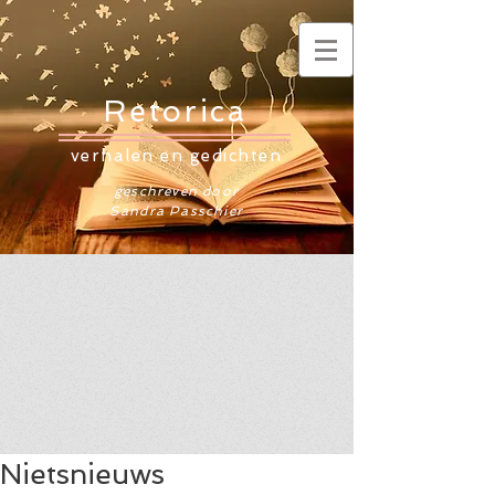
Retorica
verhalen en gedichten
geschreven door
Sandra Passchier
Nietsnieuws