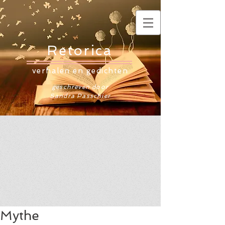
Retorica
verhalen en gedichten
geschreven door
Sandra Passchier
Mythe